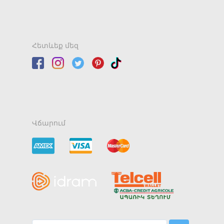
Հետևեք մեզ
Վճարում