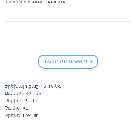
ԿԱՏԵԳՈՐԻԱ:
UNCATEGORIZED
ՆԿԱՐԱԳՐՈՒԹՅՈՒՆ
Երեխայի քաշ։ 13-18 կգ
Քանակ։ 42 հատ
Սերիա։ Giraffe
Չափս։ XL
Բրենդ։ Lovular