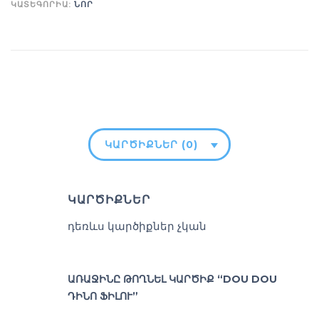
ԿԱՏԵԳՈՐԻԱ:
ՆՈՐ
ԿԱՐԾԻՔՆԵՐ (0)
ԿԱՐԾԻՔՆԵՐ
դեռևս կարծիքներ չկան
ԱՌԱՋԻՆԸ ԹՈՂՆԵԼ ԿԱՐԾԻՔ “DOU DOU
ԴԻՆՈ ՖԻԼՈՒ”