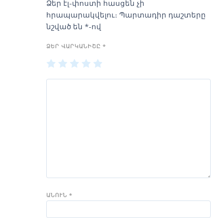
Ձեր էլ-փոստի հասցեն չի
հրապարակվելու։
Պարտադիր դաշտերը
նշված են
*
-ով
ՁԵՐ ՎԱՐԿԱՆԻՇԸ
*
1
2
3
4
5
of
of
of
of
of
5
5
5
5
5
stars
stars
stars
stars
stars
ԱՆՈՒՆ
*