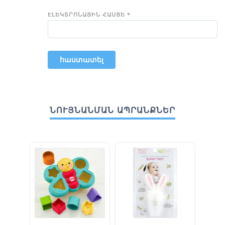
ԷԼԵԿՏՐՈՆԱՅԻՆ ՀԱՍՑԵ
*
ՆՈՒՅՆԱՆՄԱՆ ԱՊՐԱՆՔՆԵՐ