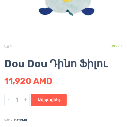
ԱՌԿԱ Է
ՆՈՐ
Dou Dou Դինո Ֆիլու
11,920
AMD
-
+
Ավելացնել
ԿՈԴ:
DC3940