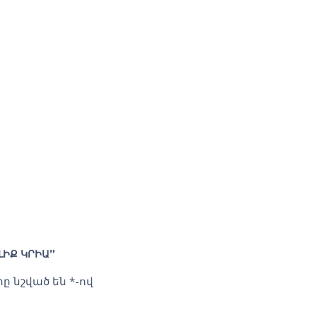
ԼԻՔ ԿՐԻԱ”
ը նշված են
*
-ով