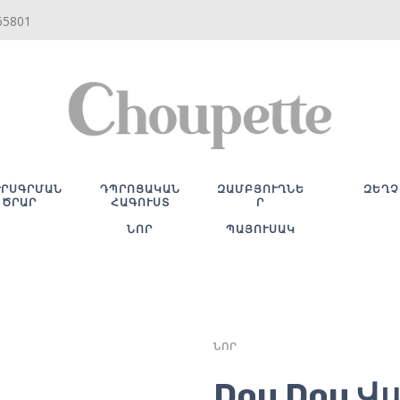
65801
ՒՐՍԳՐՄԱՆ
ԴՊՐՈՑԱԿԱՆ
ԶԱՄԲՅՈՒՂՆԵ
ԶԵՂՉ
ԾՐԱՐ
ՀԱԳՈՒՍՏ
Ր
ՆՈՐ
ՊԱՅՈՒՍԱԿ
ՆՈՐ
Dou Dou Վ