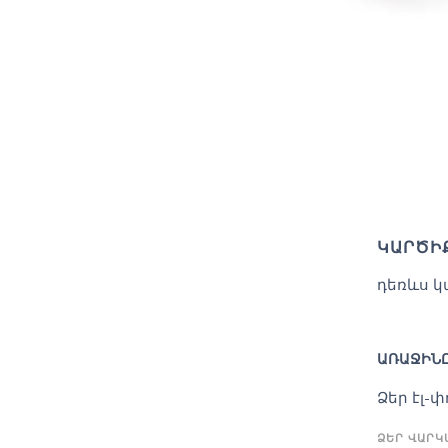
ԿԱՐԾԻ
դեռևս կ
ԱՌԱՋԻՆԸ
Ձեր էլ-
ՁԵՐ ՎԱՐ