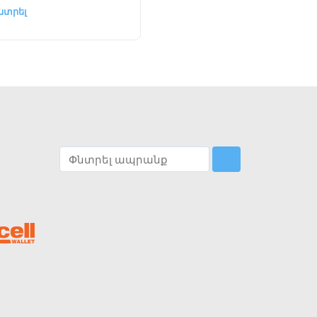
նտրել
Ընտրել