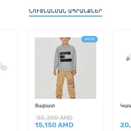
ՆՈՒՅՆԱՆՄԱՆ ԱՊՐԱՆՔՆԵՐ
ԶԵՂՉ
u
Տաբատ
Կատ
30,300
AMD
15,150
AMD
20