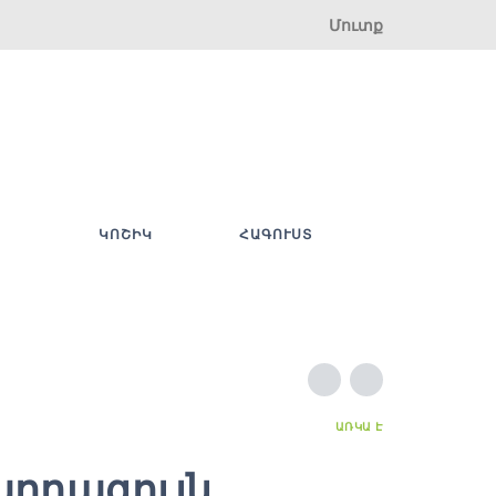
Մուտք
ԿՈՇԻԿ
ՀԱԳՈՒՍՏ
ԱՌԿԱ Է
արդագույն