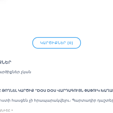
ԿԱՐԾԻՔՆԵՐ (0)
ՔՆԵՐ
արծիքներ չկան
 ԹՈՂՆԵԼ ԿԱՐԾԻՔ “DOU DOU ՎԱՐԴԱԳՈՒՅՆ ՓԱՓՈՒԿ ԽԱՂԱ
փոստի հասցեն չի հրապարակվելու։
Պարտադիր դաշտեր
ԿԱՆԻՇԸ
*