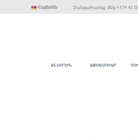
Հայերեն
Զանգահարեք մեզ +374 43 5
ԱՆԿՈՂԻՆ
ԱՔՍԵՍՈՒԱՐ
ԴՈ