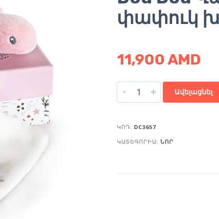
փափուկ խ
11,900
AMD
-
+
Ավելացնել
ԿՈԴ:
DC3657
ԿԱՏԵԳՈՐԻԱ:
ՆՈՐ