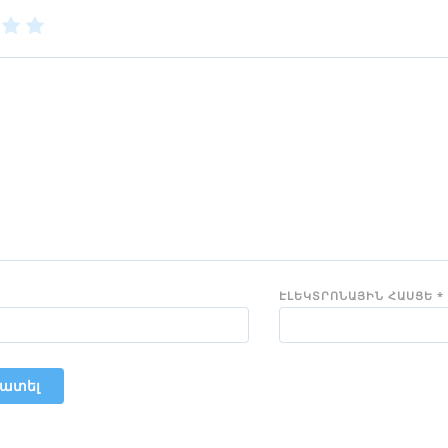
3
4
5
of
of
5
5
rs
stars
stars
ԷԼԵԿՏՐՈՆԱՅԻՆ ՀԱՍՑԵ
*