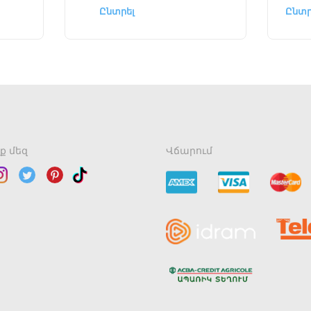
Ընտրել
Ընտր
ք մեզ
Վճարում