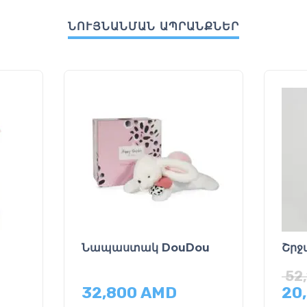
ՆՈՒՅՆԱՆՄԱՆ ԱՊՐԱՆՔՆԵՐ
Նապաստակ DouDou
Շրջ
52
32,800
AMD
20