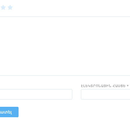
3
4
5
of
of
5
5
rs
stars
stars
ԷԼԵԿՏՐՈՆԱՅԻՆ ՀԱՍՑԵ
*