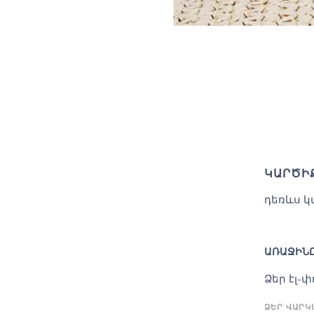
ԿԱՐԾԻ
դեռևս կ
ԱՌԱՋԻՆԸ
Ձեր էլ-
ՁԵՐ ՎԱՐ