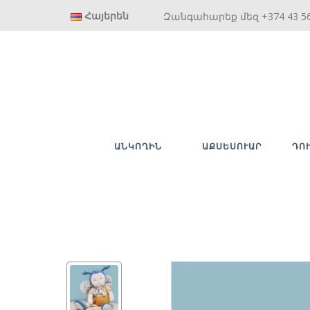
Հայերեն
Զանգահարեք մեզ +374 43 5
ԱՆԿՈՂԻՆ
ԱՔՍԵՍՈՒԱՐ
ԴՈ