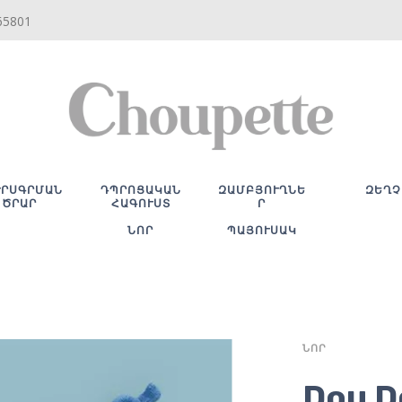
65801
ՒՐՍԳՐՄԱՆ
ԴՊՐՈՑԱԿԱՆ
ԶԱՄԲՅՈՒՂՆԵ
ԶԵՂՉ
ԾՐԱՐ
ՀԱԳՈՒՍՏ
Ր
ՆՈՐ
ՊԱՅՈՒՍԱԿ
ՆՈՐ
Dou D