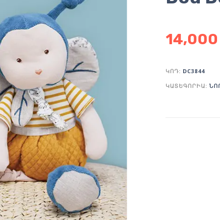
14,00
ԿՈԴ:
DC3844
ԿԱՏԵԳՈՐԻԱ:
ՆՈ