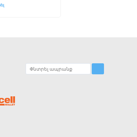
ել
Ընտրել