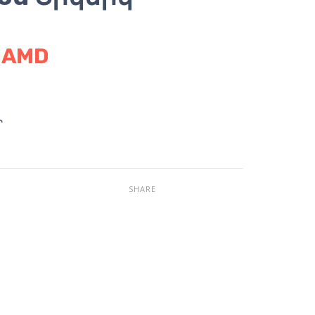
0
AMD
Ր
SHARE