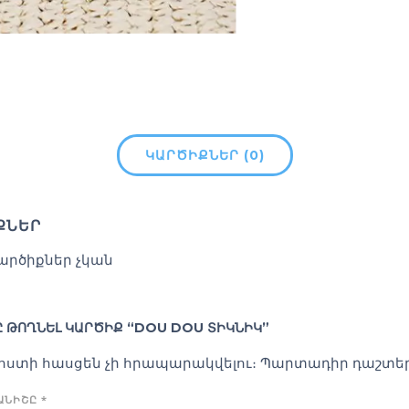
ԿԱՐԾԻՔՆԵՐ (0)
ՔՆԵՐ
արծիքներ չկան
 ԹՈՂՆԵԼ ԿԱՐԾԻՔ “DOU DOU ՏԻԿՆԻԿ”
փոստի հասցեն չի հրապարակվելու։
Պարտադիր դաշտեր
ԿԱՆԻՇԸ
*