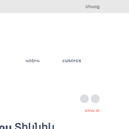
Մուտք
ԿՈՇԻԿ
ՀԱԳՈՒՍՏ
ԱՌԿԱ ՉԷ
ou Տիկնիկ