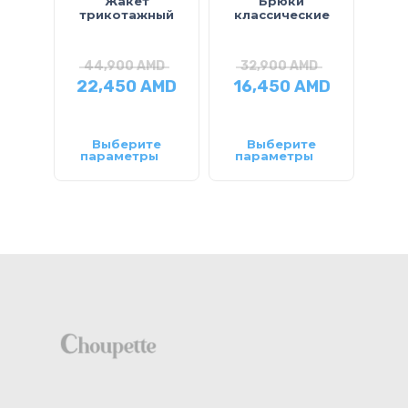
Жакет
Брюки
Жил
трикотажный
классические
44,900
AMD
32,900
AMD
2
22,450
AMD
16,450
AMD
14
Выберите
Выберите
параметры
параметры
па