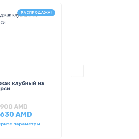
РАСПРОДАЖА!
РАСПРОДАЖ
жак клубный из
Сорочка верхняя с
рси
воротником типа
“поло” короткий рук
,900
AMD
19,800
AMD
,630
AMD
13,860
AMD
рите параметры
Выберите параметры