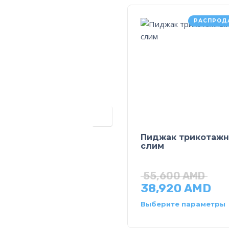
РАСПРОД
Пиджак трикотаж
слим
55,600
AMD
38,920
AMD
Выберите параметры