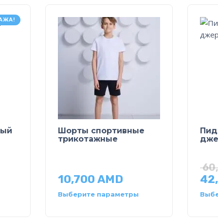
АЖА!
ный
Шорты спортивные
Пид
трикотажные
дже
60
10,700
AMD
42
Выберите параметры
Выбе