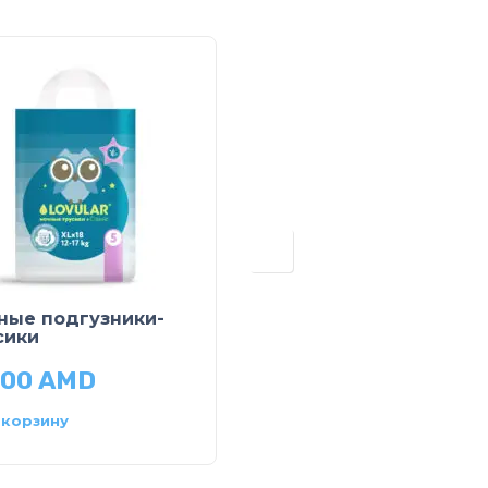
ные подгузники-
Տակդիր M
сики
800
AMD
11,200
AMD
 корзину
В корзину