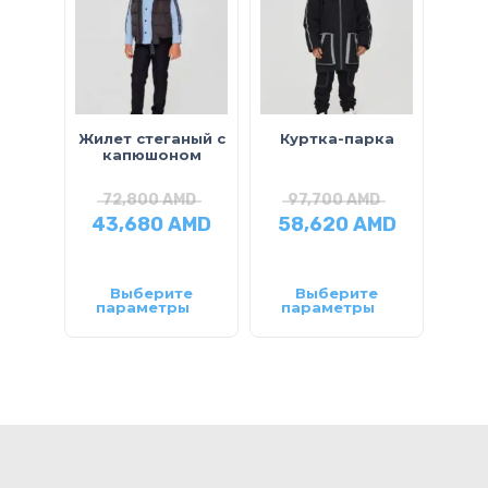
Жилет стеганый с
Куртка-парка
Кост
капюшоном
72,800
AMD
97,700
AMD
2
43,680
AMD
58,620
AMD
20
Выберите
Выберите
параметры
параметры
па