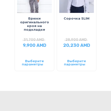
Брюки
Сорочка SLIM
Плат
оригинального
“
кроя на
подкладке
31,700
AMD
28,900
AMD
4
9,900
AMD
20,230
AMD
22
Выберите
Выберите
параметры
параметры
па