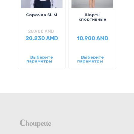
Сорочка SLIM
Шорты
Бр
спортивные
28,900
AMD
2
20,230
AMD
10,900
AMD
14
Выберите
Выберите
параметры
параметры
па