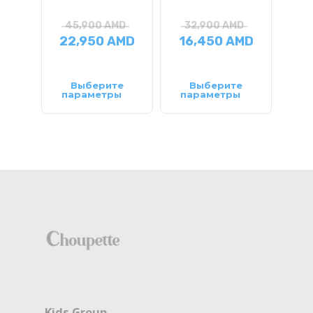
45,900
AMD
32,900
AMD
3
22,950
AMD
16,450
AMD
1
Выберите
Выберите
параметры
параметры
па
Kids Group