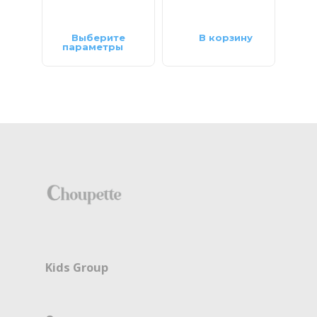
Выберите
В корзину
параметры
па
Kids Group