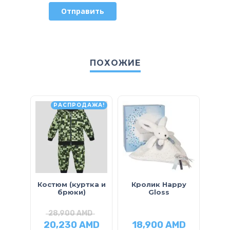
ПОХОЖИЕ
РАСПРОДАЖА!
Костюм (куртка и
Кролик Happy
брюки)
Gloss
д
28,900
AMD
4
20,230
AMD
18,900
AMD
32