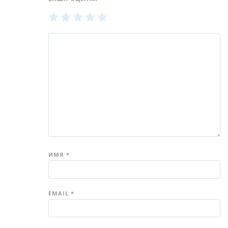
1
2
3
4
5
из
из
из
из
из
5
5
5
5
5
звёзд
звёзд
звёзд
звёзд
звёзд
ИМЯ
*
EMAIL
*